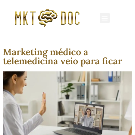
REDES SOCIAIS
MARKETING MÉDICO
CLÍNICAS E HOSPITAIS
Marketing médico a
telemedicina veio para ficar