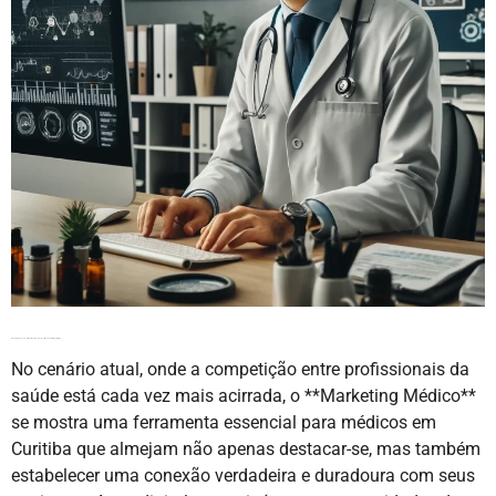
Marketing Médico em Curitiba: A Importância do Investimento em Estratégias Digitais
No cenário atual, onde a competição entre profissionais da
saúde está cada vez mais acirrada, o **Marketing Médico**
se mostra uma ferramenta essencial para médicos em
Curitiba que almejam não apenas destacar-se, mas também
estabelecer uma conexão verdadeira e duradoura com seus